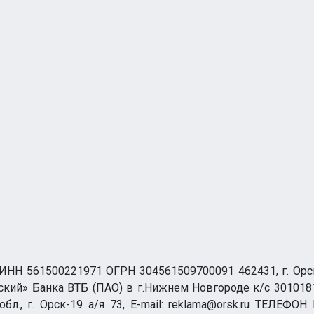
НН 561500221971 ОГРН 304561509700091 462431, г. Орск, О
ий» Банка ВТБ (ПАО) в г.Нижнем Новгороде к/с 3010181
бл., г. Орск-19 а/я 73, E-mail: reklama@orsk.ru ТЕЛЕФОН