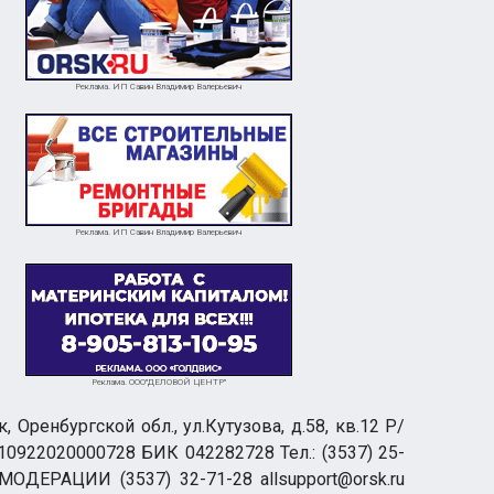
Реклама. ИП Савин Владимир Валерьевич
Реклама. ИП Савин Владимир Валерьевич
Реклама. ООО"ДЕЛОВОЙ ЦЕНТР"
ренбургской обл., ул.Кутузова, д.58, кв.12 Р/
0922020000728 БИК 042282728 Тел.: (3537) 25-
 МОДЕРАЦИИ (3537) 32-71-28 allsupport@orsk.ru