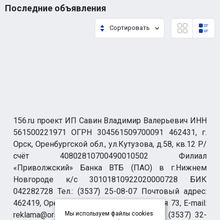
Последние объявления
Сортировать
156.ru проект ИП Савин Владимир Валерьевич ИНН
561500221971 ОГРН 304561509700091 462431, г.
Орск, Оренбургской обл., ул.Кутузова, д.58, кв.12 Р/
счёт 40802810700490010502 Филиал
«Приволжский» Банка ВТБ (ПАО) в г.Нижнем
Новгороде к/с 30101810922020000728 БИК
042282728 Тел.: (3537) 25-08-07 Почтовый адрес:
462419, Оренбургская обл., г. Орск-19 а/я 73, E-mail:
reklama@orsk.ru ТЕЛЕФОН МОДЕРАЦИИ (3537) 32-
Мы используем файлы cookies