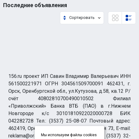
Последние объявления
Сортировать
156.ru проект ИП Савин Владимир Валерьевич ИНН
561500221971 ОГРН 304561509700091 462431, г.
Орск, Оренбургской обл., ул.Кутузова, д.58, кв.12 Р/
счёт 40802810700490010502 Филиал
«Приволжский» Банка ВТБ (ПАО) в г.Нижнем
Новгороде к/с 30101810922020000728 БИК
042282728 Тел.: (3537) 25-08-07 Почтовый адрес:
462419, Оренбургская обл., г. Орск-19 а/я 73, E-mail:
reklama@orsk.ru ТЕЛЕФОН МОДЕРАЦИИ (3537) 32-
Мы используем файлы cookies