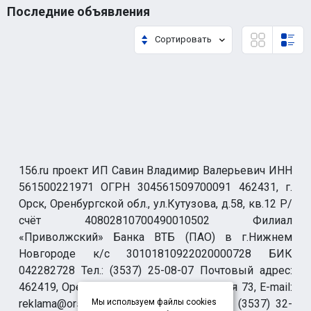
Последние объявления
Сортировать
156.ru проект ИП Савин Владимир Валерьевич ИНН
561500221971 ОГРН 304561509700091 462431, г.
Орск, Оренбургской обл., ул.Кутузова, д.58, кв.12 Р/
счёт 40802810700490010502 Филиал
«Приволжский» Банка ВТБ (ПАО) в г.Нижнем
Новгороде к/с 30101810922020000728 БИК
042282728 Тел.: (3537) 25-08-07 Почтовый адрес:
462419, Оренбургская обл., г. Орск-19 а/я 73, E-mail:
reklama@orsk.ru ТЕЛЕФОН МОДЕРАЦИИ (3537) 32-
Мы используем файлы cookies