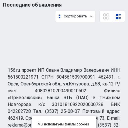
Последние объявления
Сортировать
156.ru проект ИП Савин Владимир Валерьевич ИНН
561500221971 ОГРН 304561509700091 462431, г.
Орск, Оренбургской обл., ул.Кутузова, д.58, кв.12 Р/
счёт 40802810700490010502 Филиал
«Приволжский» Банка ВТБ (ПАО) в г.Нижнем
Новгороде к/с 30101810922020000728 БИК
042282728 Тел.: (3537) 25-08-07 Почтовый адрес:
462419, Оренбургская обл., г. Орск-19 а/я 73, E-mail:
reklama@orsk.ru ТЕЛЕФОН МОДЕРАЦИИ (3537) 32-
Мы используем файлы cookies