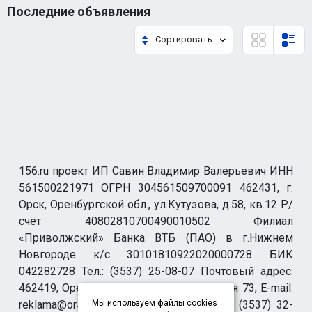
Последние объявления
Сортировать
156.ru проект ИП Савин Владимир Валерьевич ИНН
561500221971 ОГРН 304561509700091 462431, г.
Орск, Оренбургской обл., ул.Кутузова, д.58, кв.12 Р/
счёт 40802810700490010502 Филиал
«Приволжский» Банка ВТБ (ПАО) в г.Нижнем
Новгороде к/с 30101810922020000728 БИК
042282728 Тел.: (3537) 25-08-07 Почтовый адрес:
462419, Оренбургская обл., г. Орск-19 а/я 73, E-mail:
reklama@orsk.ru ТЕЛЕФОН МОДЕРАЦИИ (3537) 32-
Мы используем файлы cookies