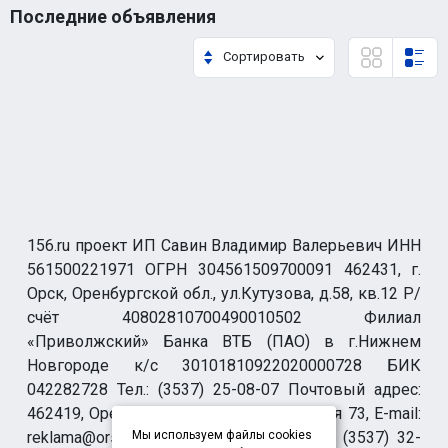
Последние объявления
Сортировать
156.ru проект ИП Савин Владимир Валерьевич ИНН
561500221971 ОГРН 304561509700091 462431, г.
Орск, Оренбургской обл., ул.Кутузова, д.58, кв.12 Р/
счёт 40802810700490010502 Филиал
«Приволжский» Банка ВТБ (ПАО) в г.Нижнем
Новгороде к/с 30101810922020000728 БИК
042282728 Тел.: (3537) 25-08-07 Почтовый адрес:
462419, Оренбургская обл., г. Орск-19 а/я 73, E-mail:
reklama@orsk.ru ТЕЛЕФОН МОДЕРАЦИИ (3537) 32-
Мы используем файлы cookies