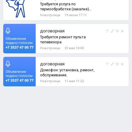
Требуется услуга по
термообработке (закалке)
заготовки ножа
Новотроицк
19 июня 17:11
договорная
Требуется ремонт пульта
телевизора
Новотроицк
22 мая 10:00
договорная
Домофон: установка, ремонт,
обслуживание.
Новотроицк
11 мая 11:22