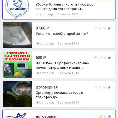
Уборка- Клининг: чистота и комфорт
вашего дома Устали тратить
драгоценные выходные на уборку? •
Новотроицк
7 августа 23:37
Ком
8 500 ₽
Устали от своей старой ванны?
Новотроицк
6 августа 15:53
500 ₽
89068354261 Профессиональный
ремонт стиральных машин,
электроплит, посудомоечных
Новотроицк
6 августа 11:14
машин, водонагреват
договорная
Организую поездки за город,
трансфер до
аэропорта,свадьбы,праздники,море)
Новотроицк
6 августа 08:29
Чистый не прокуренный сало
договорная