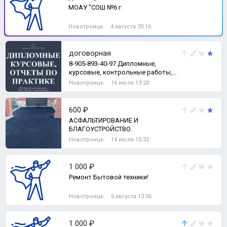
МОАУ "СОШ №6 г.
Новотроицк
4 августа 20:16
договорная
8-905-893-40-97 Дипломные,
курсовые, контрольные работы,
рефераты, отчеты о практике,
Новотроицк
16 июля 13:20
тесты, задачи
600 ₽
АСФАЛЬТИРОВАНИЕ И
БЛАГОУСТРОЙСТВО.
Новотроицк
14 июля 15:32
1 000 ₽
Ремонт Бытовой техники!
Новотроицк
6 августа 13:06
1 000 ₽