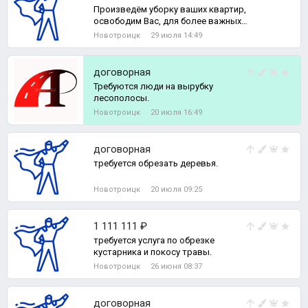
Произведём уборку ваших квартир,
освободим Вас, для более важных
дел) Уборка квартир: -Генеральная
Новотроицк
29 июля 14:49
договорная
Требуются люди на вырубку
лесополосы.
Новотроицк
20 июля 16:49
договорная
требуется обрезать деревья.
Новотроицк
20 июля 09:25
1 111 111 ₽
требуется услуга по обрезке
кустарника и покосу травы.
Новотроицк
26 июня 08:37
договорная