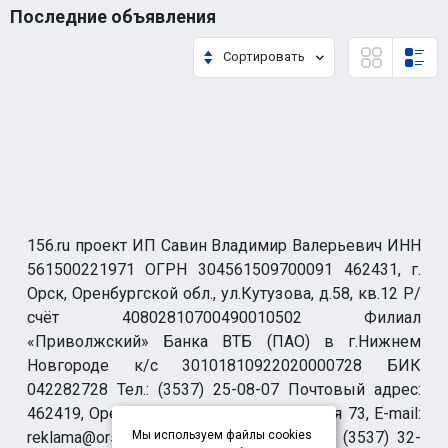
Последние объявления
Сортировать
156.ru проект ИП Савин Владимир Валерьевич ИНН
561500221971 ОГРН 304561509700091 462431, г.
Орск, Оренбургской обл., ул.Кутузова, д.58, кв.12 Р/
счёт 40802810700490010502 Филиал
«Приволжский» Банка ВТБ (ПАО) в г.Нижнем
Новгороде к/с 30101810922020000728 БИК
042282728 Тел.: (3537) 25-08-07 Почтовый адрес:
462419, Оренбургская обл., г. Орск-19 а/я 73, E-mail:
reklama@orsk.ru ТЕЛЕФОН МОДЕРАЦИИ (3537) 32-
Мы используем файлы cookies