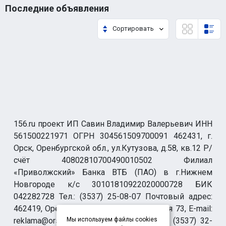
Последние объявления
Сортировать
156.ru проект ИП Савин Владимир Валерьевич ИНН
561500221971 ОГРН 304561509700091 462431, г.
Орск, Оренбургской обл., ул.Кутузова, д.58, кв.12 Р/
счёт 40802810700490010502 Филиал
«Приволжский» Банка ВТБ (ПАО) в г.Нижнем
Новгороде к/с 30101810922020000728 БИК
042282728 Тел.: (3537) 25-08-07 Почтовый адрес:
462419, Оренбургская обл., г. Орск-19 а/я 73, E-mail:
reklama@orsk.ru ТЕЛЕФОН МОДЕРАЦИИ (3537) 32-
Мы используем файлы cookies