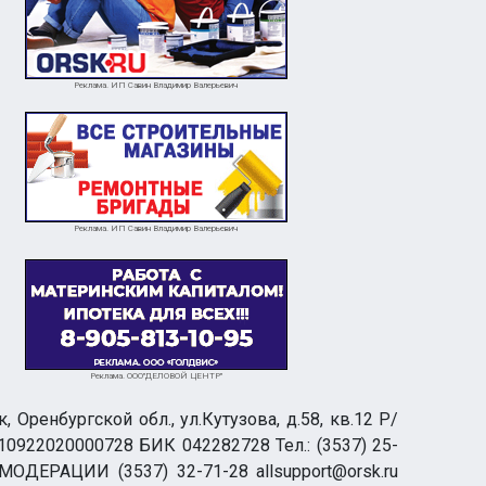
Реклама. ИП Савин Владимир Валерьевич
Реклама. ИП Савин Владимир Валерьевич
Реклама. ООО"ДЕЛОВОЙ ЦЕНТР"
ренбургской обл., ул.Кутузова, д.58, кв.12 Р/
0922020000728 БИК 042282728 Тел.: (3537) 25-
 МОДЕРАЦИИ (3537) 32-71-28 allsupport@orsk.ru