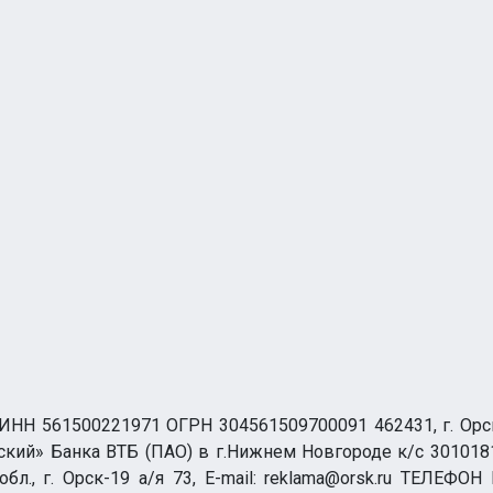
НН 561500221971 ОГРН 304561509700091 462431, г. Орск, О
ий» Банка ВТБ (ПАО) в г.Нижнем Новгороде к/с 3010181
бл., г. Орск-19 а/я 73, E-mail: reklama@orsk.ru ТЕЛЕФОН