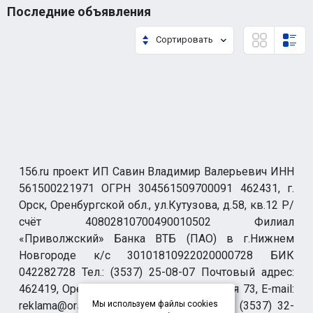
Последние объявления
Сортировать
156.ru проект ИП Савин Владимир Валерьевич ИНН
561500221971 ОГРН 304561509700091 462431, г.
Орск, Оренбургской обл., ул.Кутузова, д.58, кв.12 Р/
счёт 40802810700490010502 Филиал
«Приволжский» Банка ВТБ (ПАО) в г.Нижнем
Новгороде к/с 30101810922020000728 БИК
042282728 Тел.: (3537) 25-08-07 Почтовый адрес:
462419, Оренбургская обл., г. Орск-19 а/я 73, E-mail:
reklama@orsk.ru ТЕЛЕФОН МОДЕРАЦИИ (3537) 32-
Мы используем файлы cookies