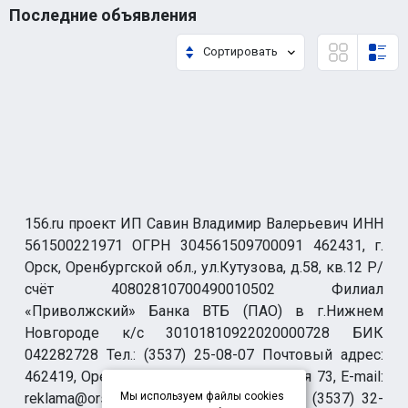
Последние объявления
Сортировать
156.ru проект ИП Савин Владимир Валерьевич ИНН
561500221971 ОГРН 304561509700091 462431, г.
Орск, Оренбургской обл., ул.Кутузова, д.58, кв.12 Р/
счёт 40802810700490010502 Филиал
«Приволжский» Банка ВТБ (ПАО) в г.Нижнем
Новгороде к/с 30101810922020000728 БИК
042282728 Тел.: (3537) 25-08-07 Почтовый адрес:
462419, Оренбургская обл., г. Орск-19 а/я 73, E-mail:
reklama@orsk.ru ТЕЛЕФОН МОДЕРАЦИИ (3537) 32-
Мы используем файлы cookies