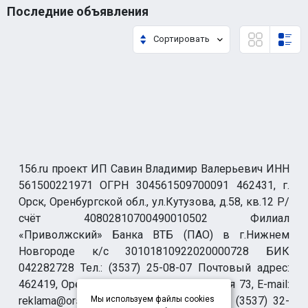
Последние объявления
Сортировать
156.ru проект ИП Савин Владимир Валерьевич ИНН
561500221971 ОГРН 304561509700091 462431, г.
Орск, Оренбургской обл., ул.Кутузова, д.58, кв.12 Р/
счёт 40802810700490010502 Филиал
«Приволжский» Банка ВТБ (ПАО) в г.Нижнем
Новгороде к/с 30101810922020000728 БИК
042282728 Тел.: (3537) 25-08-07 Почтовый адрес:
462419, Оренбургская обл., г. Орск-19 а/я 73, E-mail:
reklama@orsk.ru ТЕЛЕФОН МОДЕРАЦИИ (3537) 32-
Мы используем файлы cookies