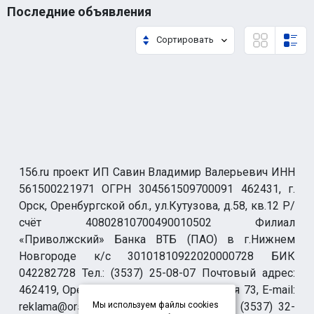
Последние объявления
Сортировать
156.ru проект ИП Савин Владимир Валерьевич ИНН
561500221971 ОГРН 304561509700091 462431, г.
Орск, Оренбургской обл., ул.Кутузова, д.58, кв.12 Р/
счёт 40802810700490010502 Филиал
«Приволжский» Банка ВТБ (ПАО) в г.Нижнем
Новгороде к/с 30101810922020000728 БИК
042282728 Тел.: (3537) 25-08-07 Почтовый адрес:
462419, Оренбургская обл., г. Орск-19 а/я 73, E-mail:
reklama@orsk.ru ТЕЛЕФОН МОДЕРАЦИИ (3537) 32-
Мы используем файлы cookies