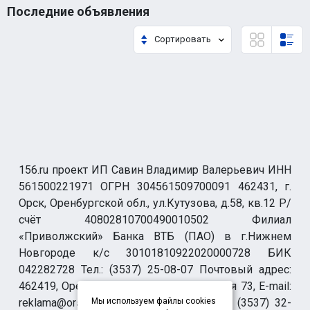
Последние объявления
Сортировать
156.ru проект ИП Савин Владимир Валерьевич ИНН
561500221971 ОГРН 304561509700091 462431, г.
Орск, Оренбургской обл., ул.Кутузова, д.58, кв.12 Р/
счёт 40802810700490010502 Филиал
«Приволжский» Банка ВТБ (ПАО) в г.Нижнем
Новгороде к/с 30101810922020000728 БИК
042282728 Тел.: (3537) 25-08-07 Почтовый адрес:
462419, Оренбургская обл., г. Орск-19 а/я 73, E-mail:
reklama@orsk.ru ТЕЛЕФОН МОДЕРАЦИИ (3537) 32-
Мы используем файлы cookies