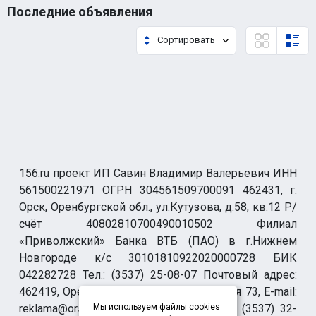
Последние объявления
Сортировать
156.ru проект ИП Савин Владимир Валерьевич ИНН
561500221971 ОГРН 304561509700091 462431, г.
Орск, Оренбургской обл., ул.Кутузова, д.58, кв.12 Р/
счёт 40802810700490010502 Филиал
«Приволжский» Банка ВТБ (ПАО) в г.Нижнем
Новгороде к/с 30101810922020000728 БИК
042282728 Тел.: (3537) 25-08-07 Почтовый адрес:
462419, Оренбургская обл., г. Орск-19 а/я 73, E-mail:
reklama@orsk.ru ТЕЛЕФОН МОДЕРАЦИИ (3537) 32-
Мы используем файлы cookies