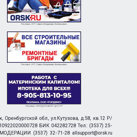
Реклама. ИП Савин Владимир Валерьевич
Реклама. ИП Савин Владимир Валерьевич
Реклама. ООО"ДЕЛОВОЙ ЦЕНТР"
ренбургской обл., ул.Кутузова, д.58, кв.12 Р/
0922020000728 БИК 042282728 Тел.: (3537) 25-
 МОДЕРАЦИИ (3537) 32-71-28 allsupport@orsk.ru