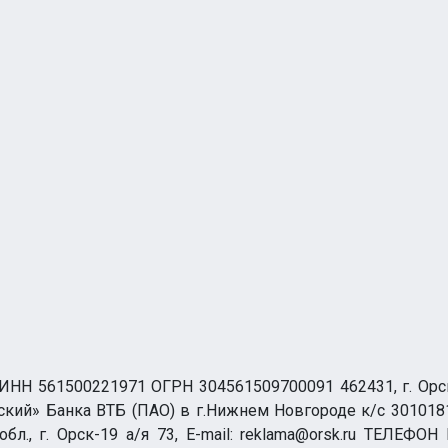
НН 561500221971 ОГРН 304561509700091 462431, г. Орск, О
ий» Банка ВТБ (ПАО) в г.Нижнем Новгороде к/с 3010181
бл., г. Орск-19 а/я 73, E-mail: reklama@orsk.ru ТЕЛЕФОН