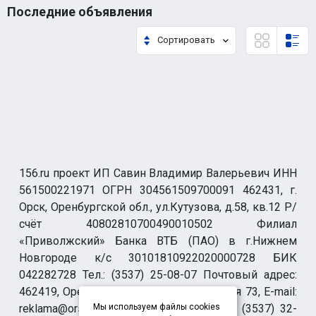
Последние объявления
Сортировать
156.ru проект ИП Савин Владимир Валерьевич ИНН
561500221971 ОГРН 304561509700091 462431, г.
Орск, Оренбургской обл., ул.Кутузова, д.58, кв.12 Р/
счёт 40802810700490010502 Филиал
«Приволжский» Банка ВТБ (ПАО) в г.Нижнем
Новгороде к/с 30101810922020000728 БИК
042282728 Тел.: (3537) 25-08-07 Почтовый адрес:
462419, Оренбургская обл., г. Орск-19 а/я 73, E-mail:
reklama@orsk.ru ТЕЛЕФОН МОДЕРАЦИИ (3537) 32-
Мы используем файлы cookies