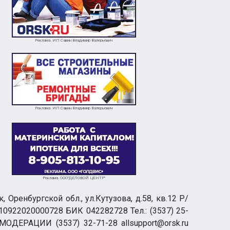
Реклама. ИП Савин Владимир Валерьевич
Реклама. ИП Савин Владимир Валерьевич
Реклама. ООО"ДЕЛОВОЙ ЦЕНТР"
ренбургской обл., ул.Кутузова, д.58, кв.12 Р/
0922020000728 БИК 042282728 Тел.: (3537) 25-
 МОДЕРАЦИИ (3537) 32-71-28 allsupport@orsk.ru