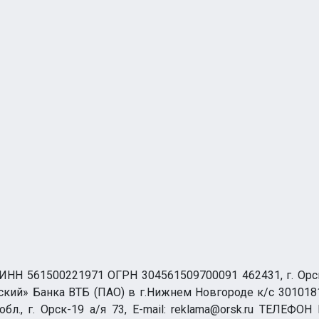
НН 561500221971 ОГРН 304561509700091 462431, г. Орск, О
ий» Банка ВТБ (ПАО) в г.Нижнем Новгороде к/с 3010181
бл., г. Орск-19 а/я 73, E-mail: reklama@orsk.ru ТЕЛЕФОН