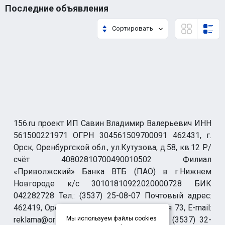
Последние объявления
Сортировать
156.ru проект ИП Савин Владимир Валерьевич ИНН
561500221971 ОГРН 304561509700091 462431, г.
Орск, Оренбургской обл., ул.Кутузова, д.58, кв.12 Р/
счёт 40802810700490010502 Филиал
«Приволжский» Банка ВТБ (ПАО) в г.Нижнем
Новгороде к/с 30101810922020000728 БИК
042282728 Тел.: (3537) 25-08-07 Почтовый адрес:
462419, Оренбургская обл., г. Орск-19 а/я 73, E-mail:
reklama@orsk.ru ТЕЛЕФОН МОДЕРАЦИИ (3537) 32-
Мы используем файлы cookies