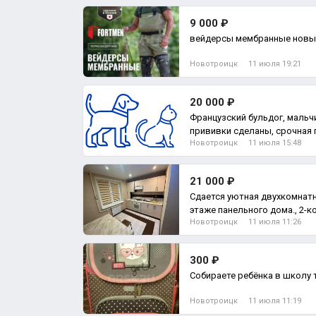
9 000 ₽
вейдерсы мембранные новые
Новотроицк
11 июля 19:21
20 000 ₽
Французский бульдог, мальчи
прививки сделаны, срочная 
Новотроицк
11 июля 15:48
нехват
21 000 ₽
Сдается уютная двухкомнатн
этаже панельного дома., 2-к
Новотроицк
11 июля 11:26
300 ₽
Собираете ребёнка в школу то
Новотроицк
11 июля 11:19