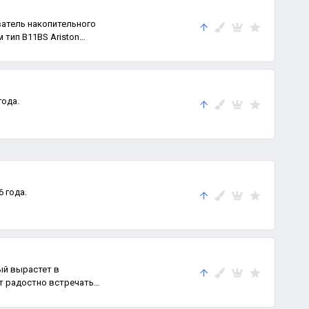
атель накопительного
 тип B11BS Ariston
года.
6 года.
ый вырастет в
т радостно встречать