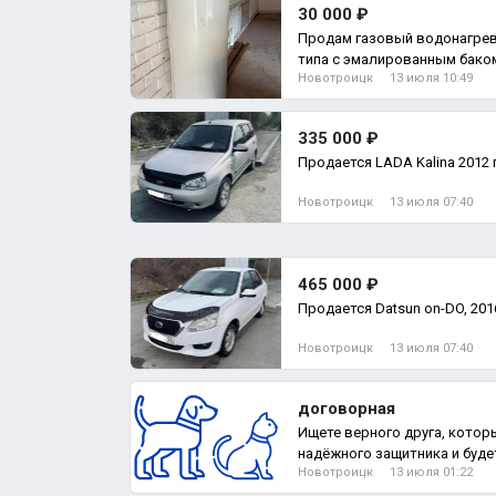
30 000 ₽
Продам газовый водонагрев
типа с эмалированным баком
Новотроицк
13 июля 10:49
термо СпА
335 000 ₽
Продается LADA Kalina 2012 
Новотроицк
13 июля 07:40
465 000 ₽
Продается Datsun on-DO, 201
Новотроицк
13 июля 07:40
договорная
Ищете верного друга, котор
надёжного защитника и буде
Новотроицк
13 июля 01:22
вас у двери?