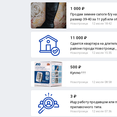
1 000 ₽
Продам зимние сапоги б/у на
размер 39-40 за 1т руб или 
Новотроицк
12 июля 18:42
11 000 ₽
Сдается квартира на длите
районе города Новотроицк.,
Новотроицк
12 июля 15:35
500 ₽
Куплю ! ! !
Новотроицк
12 июля 08:58
3 ₽
Ищу работу продавцом или 
прилавочного типа.
Новотроицк
12 июля 07:36