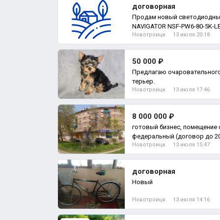
договорная
Продам новый светодиодны
NAVIGATOR NSF-PW6-80-5K-L
Новотроицк
13 июля 20:18
80вт,9600лм,5000к
50 000 ₽
Предлагаю очаровательног
терьер.
Новотроицк
13 июля 17:46
8 000 000 ₽
готовый бизнес, помещение 
федеральный (договор до 20
Новотроицк
13 июля 15:47
локация,, Помещение
договорная
Новый
Новотроицк
13 июля 14:16