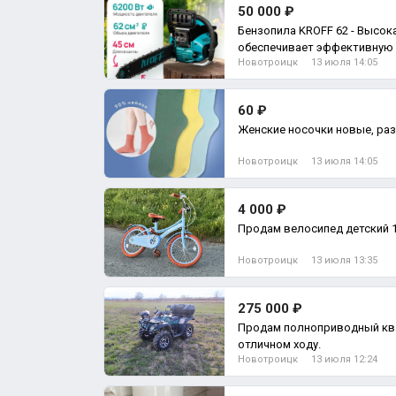
50 000 ₽
Бензопила KROFF 62 - Высокая мощность
обеспечивает эффективную 
Новотроицк
13 июля 14:05
массивными заготовками
60 ₽
Женские носочки новые, раз
Новотроицк
13 июля 14:05
4 000 ₽
Продам велосипед детский 16
Новотроицк
13 июля 13:35
275 000 ₽
Продам полноприводный ква
отличном ходу.
Новотроицк
13 июля 12:24