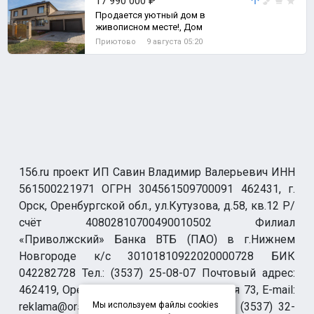
17 990 000 ₽
Продается уютный дом в
живописном месте!, Дом
Приютово
9 августа 05:20
156.ru проект ИП Савин Владимир Валерьевич ИНН
561500221971 ОГРН 304561509700091 462431, г.
Орск, Оренбургской обл., ул.Кутузова, д.58, кв.12 Р/
счёт 40802810700490010502 Филиал
«Приволжский» Банка ВТБ (ПАО) в г.Нижнем
Новгороде к/с 30101810922020000728 БИК
042282728 Тел.: (3537) 25-08-07 Почтовый адрес:
462419, Оренбургская обл., г. Орск-19 а/я 73, E-mail:
reklama@orsk.ru ТЕЛЕФОН МОДЕРАЦИИ (3537) 32-
Мы используем файлы cookies