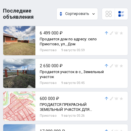
Последние
Сортировать
объявления
6 499 000 ₽
Продается дом по адресу: село
Приютово, ул., Дом
Приютово
9 августа 05:59
2 650 000 ₽
Продается участок в с., Земельный
участок
Приютово
9 августа 05:45
600 000 ₽
ПРОДАЕТСЯ ПРЕКРАСНЫЙ
ЗЕМЕЛЬНЫЙ УЧАСТОК ДЛЯ
СТРОИТЕЛЬТВА ДОМА ВАШЕЙ
Приютово
9 августа 05:26
МЕЧТЫ!!!, Земельный участок