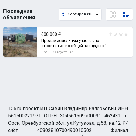
Последние
Сортировать
объявления
600 000 ₽
Продам земельный участок под
строительство общей площадью 14
соток, в собственности., Земельный
Ора
8 августа 06:11
участок
156.ru проект ИП Савин Владимир Валерьевич ИНН
561500221971 ОГРН 304561509700091 462431, г.
Орск, Оренбургской обл., ул.Кутузова, д.58, кв.12 Р/
счёт 40802810700490010502 Филиал