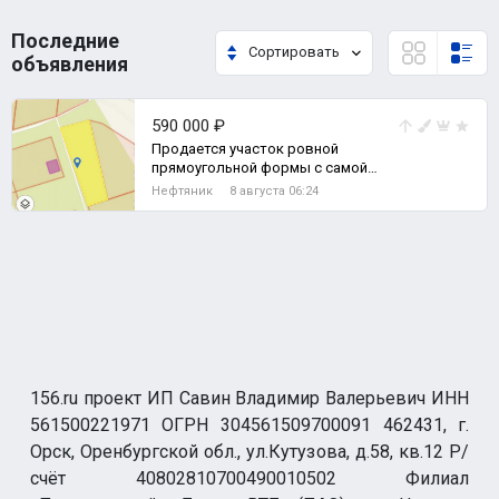
Последние
Сортировать
объявления
590 000 ₽
Продается участок ровной
прямоугольной формы с самой
выгодной локацией всего мкр
Нефтяник
8 августа 06:24
Берды., Земельный участок
156.ru проект ИП Савин Владимир Валерьевич ИНН
561500221971 ОГРН 304561509700091 462431, г.
Орск, Оренбургской обл., ул.Кутузова, д.58, кв.12 Р/
счёт 40802810700490010502 Филиал