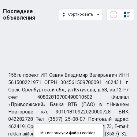
Последние
Сортировать
объявления
156.ru проект ИП Савин Владимир Валерьевич ИНН
561500221971 ОГРН 304561509700091 462431, г.
Орск, Оренбургской обл., ул.Кутузова, д.58, кв.12 Р/
счёт 40802810700490010502 Филиал
«Приволжский» Банка ВТБ (ПАО) в г.Нижнем
Новгороде к/с 30101810922020000728 БИК
042282728 Тел.: (3537) 25-08-07 Почтовый адрес:
462419, Оренбургская обл., г. Орск-19 а/я 73, E-mail:
reklama@orsk.ru ТЕЛЕФОН МОДЕРАЦИИ (3537) 32-
Мы используем файлы cookies