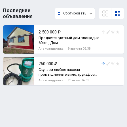
Последние
Сортировать
объявления
2 500 000 ₽
Продается уютный дом площадью
60 кв., Дом
Александровка
9 августа 06:38
760 000 ₽
Скупаем любые насосы
промышленные вило, грундфос
8961-144-78-85 Промышленные
Александровка
20 июня 16:03
одноступенчатые насосы