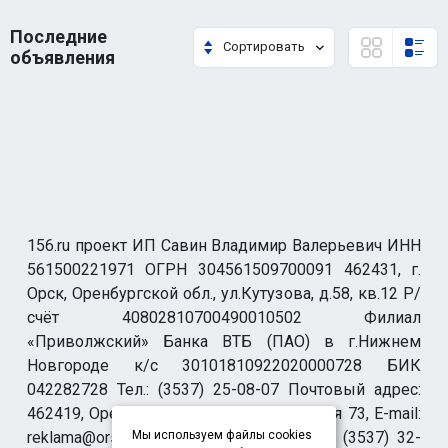
Последние
Сортировать
объявления
156.ru проект ИП Савин Владимир Валерьевич ИНН
561500221971 ОГРН 304561509700091 462431, г.
Орск, Оренбургской обл., ул.Кутузова, д.58, кв.12 Р/
счёт 40802810700490010502 Филиал
«Приволжский» Банка ВТБ (ПАО) в г.Нижнем
Новгороде к/с 30101810922020000728 БИК
042282728 Тел.: (3537) 25-08-07 Почтовый адрес:
462419, Оренбургская обл., г. Орск-19 а/я 73, E-mail:
reklama@orsk.ru ТЕЛЕФОН МОДЕРАЦИИ (3537) 32-
Мы используем файлы cookies