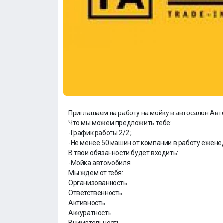
Приглашаем на работу на мойку в автосалон Авт
Что мы можем предложить тебе:
-График работы 2/2 ;
-Не менее 50 машин от компании в работу ежен
В твои обязанности будет входить:
-Мойка автомобиля.
Мы ждем от тебя:
Организованность
Ответственность
Активность
Аккуратность
Внимательность