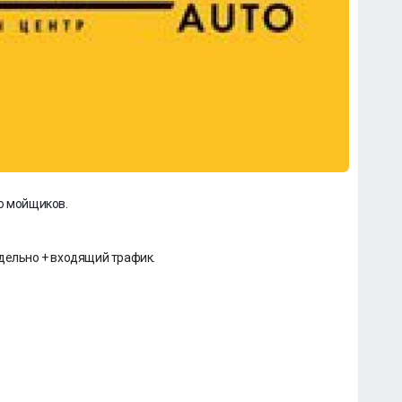
о мойщиков.
едельно + входящий трафик.