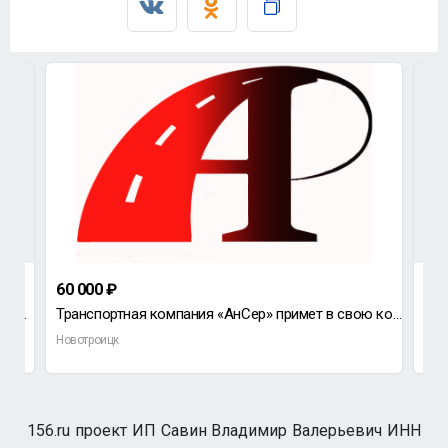
60 000 ₽
45 
В ритуальное агентство требуется АГЕНТ РИТУАЛЬНЫХ УСЛУГ, с личным автомобилем.
Транспортная компания «АнСер» примет в свою команду заместителя главного бухгалтера: с опытом ведени
В с
Новотроицк
Нов
156.ru проект ИП Савин Владимир Валерьевич ИНН