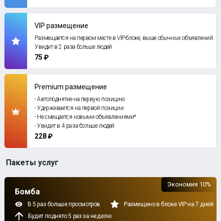
VIP размещение
Размещается на первом месте в VIP-блоке, выше обычных объявлений.
Увидит в 2 раза больше людей
75 ₽
Premium размещение
- Автоподнятие на первую позицию
- Удерживается на первой позиции
- Не смещается новыми объявлениями*
- Увидит в 4 раза больше людей
228 ₽
Пакеты услуг
Экономия 10%
Бомба
В 5 раз больше просмотров
Размещено в блоке VIP на 7 дней
Будет поднято 5 раз за неделю