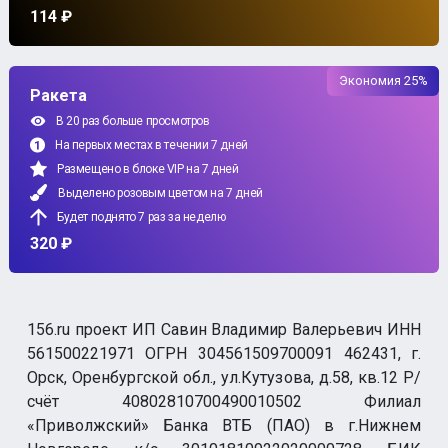
114 ₽
Экономия 25%
Ракета
В 20 раз больше просмотров
На первых местах в течении 7 дней
Размещено в блоке VIP на 7 дней
Выделено розовым цветом на 7 дней
Будет поднято 7 раз за неделю
320 ₽
156.ru проект ИП Савин Владимир Валерьевич ИНН
561500221971 ОГРН 304561509700091 462431, г.
Орск, Оренбургской обл., ул.Кутузова, д.58, кв.12 Р/
счёт 40802810700490010502 Филиал
«Приволжский» Банка ВТБ (ПАО) в г.Нижнем