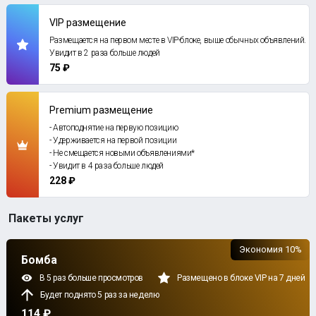
VIP размещение
Размещается на первом месте в VIP-блоке, выше обычных объявлений.
Увидит в 2 раза больше людей
75 ₽
Premium размещение
- Автоподнятие на первую позицию
- Удерживается на первой позиции
- Не смещается новыми объявлениями*
- Увидит в 4 раза больше людей
228 ₽
Пакеты услуг
Экономия 10%
Бомба
В 5 раз больше просмотров
Размещено в блоке VIP на 7 дней
Будет поднято 5 раз за неделю
114 ₽