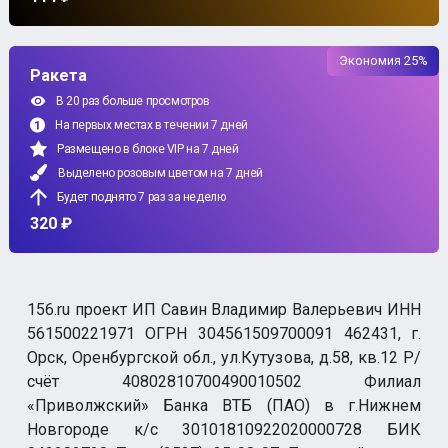
Экономия 25%
Ракета
В 20 раз больше просмотров
На первых местах в течении 7 дней
Размещено в блоке VIP на 7 дней
Выделено розовым цветом на 7 дней
Будет поднято 7 раз за неделю
320 ₽
156.ru проект ИП Савин Владимир Валерьевич ИНН
561500221971 ОГРН 304561509700091 462431, г.
Орск, Оренбургской обл., ул.Кутузова, д.58, кв.12 Р/
счёт 40802810700490010502 Филиал
«Приволжский» Банка ВТБ (ПАО) в г.Нижнем
Новгороде к/с 30101810922020000728 БИК