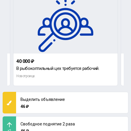
40 000 ₽
32 
.
В рыбокоптильный цех требуется рабочий.
Новотроицк
Нов
Выделить объявление
46 ₽
Свободное поднятие 2 раза
x2