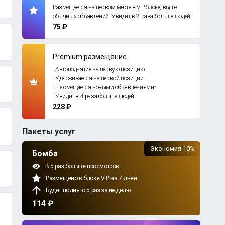
Размещается на первом месте в VIP-блоке, выше
обычных объявлений. Увидит в 2 раза больше людей
75 ₽
Premium размещение
- Автоподнятие на первую позицию
- Удерживается на первой позиции
- Не смещается новыми объявлениями*
- Увидит в 4 раза больше людей
228 ₽
Пакеты услуг
Экономия 10%
Бомба
В 5 раз больше просмотров
Размещено в блоке VIP на 7 дней
Будет поднято 5 раз за неделю
114 ₽