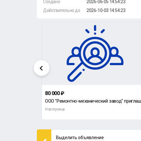
Создано
2026-06-05 14:54:23
Действительно до
2026-10-03 14:54:23
80 000 ₽
Требуется менеджер по продажам на птицефабрику ООО "Восточная-Агро".
Новотроицк
Выделить объявление