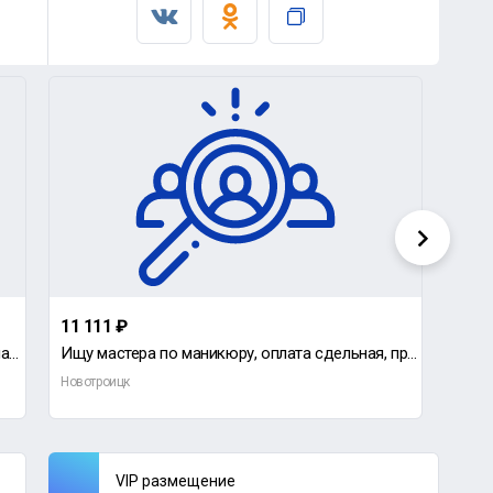
11 111 ₽
100 
ООО "Ремонтно-механический завод" приглашает на работу токаря (ДИП 300).
Ищу мастера по маникюру, оплата сдельная, предоставлю помещение и инструмент.
Вака
Новотроицк
Новот
VIP размещение