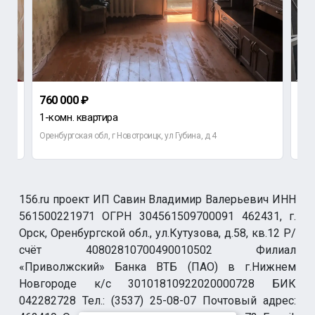
760 000 ₽
230
1-комн. квартира
Ко
Оренбургская обл, г Новотроицк, ул Губина, д 4
Орен
156.ru проект ИП Савин Владимир Валерьевич ИНН
561500221971 ОГРН 304561509700091 462431, г.
Орск, Оренбургской обл., ул.Кутузова, д.58, кв.12 Р/
счёт 40802810700490010502 Филиал
«Приволжский» Банка ВТБ (ПАО) в г.Нижнем
Новгороде к/с 30101810922020000728 БИК
042282728 Тел.: (3537) 25-08-07 Почтовый адрес: