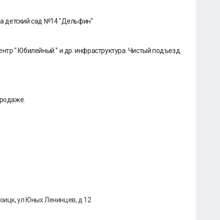
 на детский сад №14 "Дельфин"
ентр " Юбилейный " и др. инфраструктура. Чистый подъезд.
продаже.
оицк, ул Юных Ленинцев, д 12