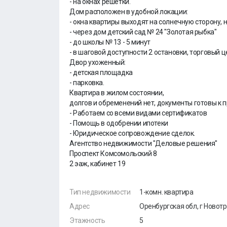
- на окнах решëтки.
Дом расположен в удобной локации:
- окна квартиры выходят на солнечную сторону,
- через дом детский сад № 24 "Золотая рыбка"
- до школы № 13 - 5 минут
- в шаговой доступности 2 остановки, торговый ц
Двор ухоженный:
- детская площадка
- парковка.
Квартира в жилом состоянии,
долгов и обременений нет, документы готовы к 
- Работаем со всеми видами сертификатов
- Помощь в одобрении ипотеки
- Юридическое сопровождение сделок.
Агентство недвижимости "Деловые решения"
Проспект Комсомольский 8
2 эаж, кабинет 19
Тип недвижимости
1-комн. квартира
Адрес
Оренбургская обл, г Новотр
Этажность
5