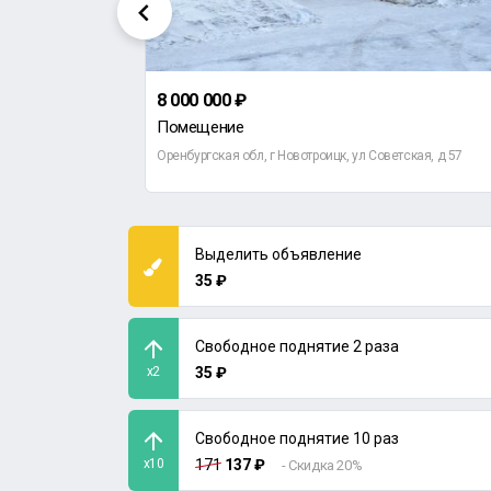
8 000 000 ₽
Помещение
кина, д 44Б
Оренбургская обл, г Новотроицк, ул Советская, д 57
Выделить объявление
35 ₽
Свободное поднятие 2 раза
x2
35 ₽
Свободное поднятие 10 раз
x10
171
137 ₽
- Скидка 20%