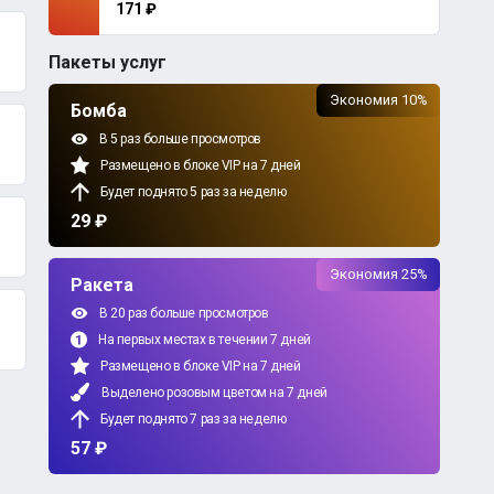
171 ₽
Пакеты услуг
Экономия 10%
Бомба
В 5 раз больше просмотров
Размещено в блоке VIP на 7 дней
Будет поднято 5 раз за неделю
29 ₽
Экономия 25%
Ракета
В 20 раз больше просмотров
На первых местах в течении 7 дней
Размещено в блоке VIP на 7 дней
Выделено розовым цветом на 7 дней
Будет поднято 7 раз за неделю
57 ₽