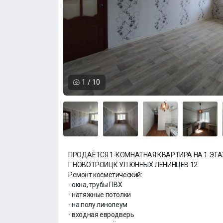
1
/
10
ПРОДАËТСЯ 1-КОМНАТНАЯ КВАРТИРА НА 1 ЭТА
Г НОВОТРОИЦК УЛ ЮННЫХ ЛЕНИНЦЕВ 12
Ремонт косметический:
- окна, трубы ПВХ
- натяжные потолки
- на полу линолеум
- входная евродверь