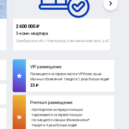
2 600 000 ₽
1 60
3-комн. квартира
2-ко
Оренбургская обл, г Новотроицк, Комсомольский пр-кт, д 42
Оренб
VIP размещение
Размещается на первом месте в VIP-блоке, выше
обычных объявлений. Увидит в 2 раза больше людей
23 ₽
Premium размещение
- Автоподнятие на первую позицию
- Удерживается на первой позиции
- Не смещается новыми объявлениями*
- Увидит в 4 раза больше людей