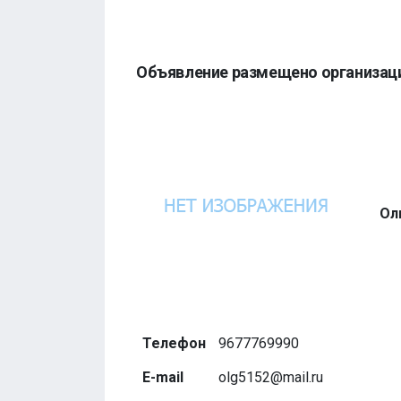
Объявление размещено организац
Ол
Телефон
9677769990
E-mail
olg5152@mail.ru