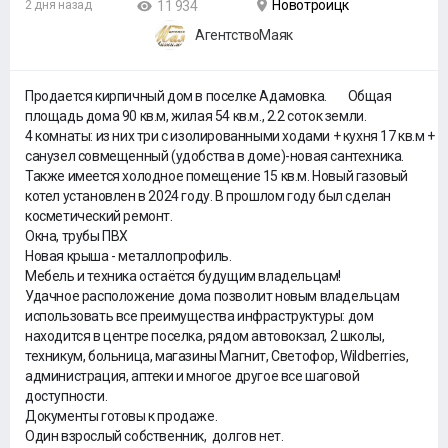
Новотроицк
2 дня назад
11 934
АгентствоМаяк
Продается кирпичный дом в поселке Адамовка. Общая
площадь дома 90 кв.м, жилая 54 кв.м., 2.2 соток земли.
4 комнаты: из них три с изолированными ходами + кухня 17 кв.м +
санузел совмещенный (удобства в доме)-новая сантехника.
Также имеется холодное помещение 15 кв.м. Новый газовый
котел установлен в 2024 году. В прошлом году был сделан
косметический ремонт.
Окна, трубы ПВХ
Новая крыша - металлопрофиль.
Мебель и техника остаётся будущим владельцам!
Удачное расположение дома позволит новым владельцам
использовать все преимущества инфраструктуры: дом
находится в центре поселка, рядом автовокзал, 2 школы,
техникум, больница, магазины Магнит, Светофор, Wildberries,
администрация, аптеки и многое другое все шаговой
доступности.
Документы готовы к продаже.
Один взрослый собственник, долгов нет.