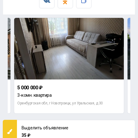
5 000 000 ₽
6 0
3-комн. квартира
До
Оренбургская обл, г Новотроицк, ул Уральская, д 30
Орен
Выделить объявление
35 ₽