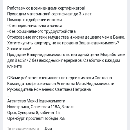
Работаем со всеми видами сертификатов!
Проводим материнский сертификат до 3-х лет.
Помощь в одобрении ипотеки:
- без первоначального взноса
- без официального трудоустройства
Страхование ипотеки, имущества и жизни дешевле чем в Банке.
Хотите купить квартиру, но не продана Ваша недвижимость?
Звоните нам!
Продадим Вашу недвижимость по выгодной цене. Мы работаем
для Вас 24/7, без выходных и перерывов. С заботой о каждом
клиенте.
С Вами работает специалист по недвижимости Светлана
Команда профессионалов Агентства Маяк Недвижимости
Руководитель Романенко Светлана Петровна
_
Агентство Маяк Недвижимости
Новотроицк, Советская 118А, 3 этаж
Орск, Суворова 8, кабинет 15
Оренбург, проспект Победы 75Е
Тип недвижимости
Дом