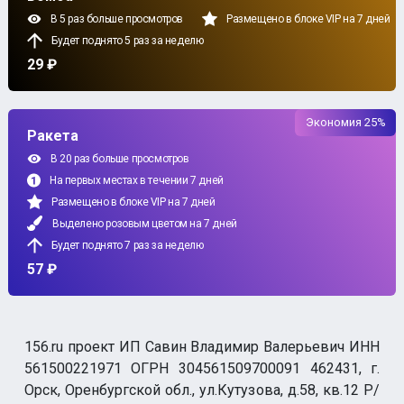
В 5 раз больше просмотров
Размещено в блоке VIP на 7 дней
Будет поднято 5 раз за неделю
29 ₽
Экономия 25%
Ракета
В 20 раз больше просмотров
На первых местах в течении 7 дней
Размещено в блоке VIP на 7 дней
Выделено розовым цветом на 7 дней
Будет поднято 7 раз за неделю
57 ₽
156.ru проект ИП Савин Владимир Валерьевич ИНН
561500221971 ОГРН 304561509700091 462431, г.
Орск, Оренбургской обл., ул.Кутузова, д.58, кв.12 Р/