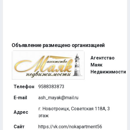
Объявление размещено организацией
Агентство
Маяк
Недвижимости
Телефон
9588383873
E-mail
ash_mayak@mail.ru
г. Новотроицк, Советская 118А, 3
Адрес
этаж
Сайт
https://vk.com/nokapartment56