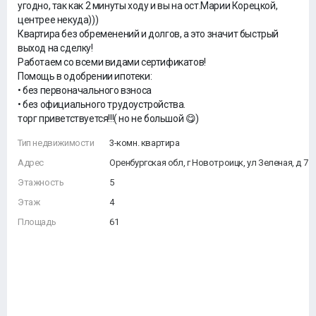
угодно, так как 2 минуты ходу и вы на ост.Марии Корецкой,
центрее некуда)))
Квартира без обременений и долгов, а это значит быстрый
выход на сделку!
Работаем со всеми видами сертификатов!
Помощь в одобрении ипотеки:
• без первоначального взноса
• без официального трудоустройства.
торг приветствуется!!!( но не большой 😋)
Тип недвижимости
3-комн. квартира
Адрес
Оренбургская обл, г Новотроицк, ул Зеленая, д 7
Этажность
5
Этаж
4
Площадь
61