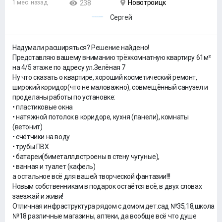
Новотроицк
1 мес. назад
238
Сергей
Надумали расширяться? Решение найдено!
Представляю вашему вниманию трёхкомнатную квартиру 61м²
на 4/5 этаже по адресу ул.Зелёная 7
Ну что сказать о квартире, хороший косметический ремонт,
широкий коридор(что не маловажно), совмещённый санузел и
проделаны работы по установке:
• пластиковые окна
• натяжной потолок в коридоре, кухня (панели), комнаты
(ветонит)
• счётчики на воду
• трубы ПВХ
• батареи(биметалл,встроены в стену чугуные),
• ванная и туалет (кафель)
а остальное всё для вашей творческой фантазии!!!
Новым собственникам в подарок остаётся всё, в двух словах
заезжай и живи!
Отличная инфраструктура рядом с домом дет.сад №35,18,школа
№18 различные магазины, аптеки, да вообще всё что душе