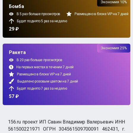
Экономия 10%
Бомба
В 5 раз больше просмотров
Размещено в блоке VIP на 7 дней
Будет поднято 5 раз за неделю
29 ₽
Экономия 25%
Ракета
В 20 раз больше просмотров
На первых местах в течении 7 дней
Размещено в блоке VIP на 7 дней
Выделено розовым цветом на 7 дней
Будет поднято 7 раз за неделю
57 ₽
156.ru проект ИП Савин Владимир Валерьевич ИНН
561500221971 ОГРН 304561509700091 462431, г.