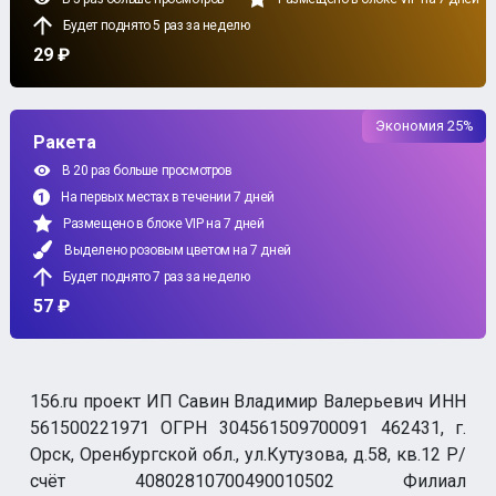
Будет поднято 5 раз за неделю
29 ₽
Экономия 25%
Ракета
В 20 раз больше просмотров
На первых местах в течении 7 дней
Размещено в блоке VIP на 7 дней
Выделено розовым цветом на 7 дней
Будет поднято 7 раз за неделю
57 ₽
156.ru проект ИП Савин Владимир Валерьевич ИНН
561500221971 ОГРН 304561509700091 462431, г.
Орск, Оренбургской обл., ул.Кутузова, д.58, кв.12 Р/
счёт 40802810700490010502 Филиал