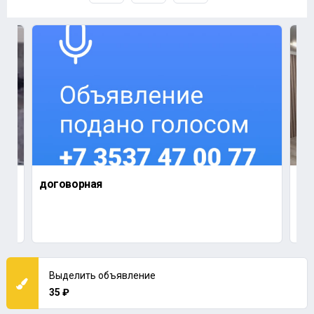
договорная
1 9
1-к
Орен
Выделить объявление
35 ₽