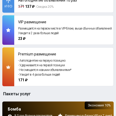
Автоподнятие объявления 10 раз
x10
171
137 ₽
- Скидка 20%
VIP размещение
Размещается на первом месте в VIP-блоке, выше обычных объявлений.
Увидит в 2 раза больше людей
23 ₽
Premium размещение
- Автоподнятие на первую позицию
- Удерживается на первой позиции
- Не смещается новыми объявлениями*
- Увидит в 4 раза больше людей
171 ₽
Пакеты услуг
Экономия 10%
Бомба
В 5 раз больше просмотров
Размещено в блоке VIP на 7 дней