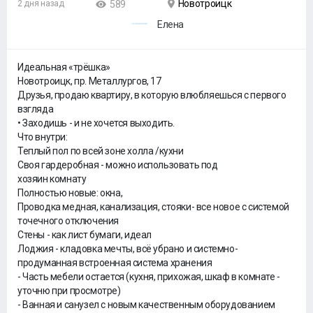
Новотроицк
2 дня назад
589
Елена
Идеальная «трёшка»
Новотроицк, пр. Металлургов, 17
Друзья, продаю квартиру, в которую влюбляешься с первого
взгляда
• Заходишь - и не хочется выходить.
Что внутри:
Теплый пол по всей зоне холла /кухни
Своя гардеробная - можно использовать под
хозяин комнату
Полностью новые: окна,
Проводка медная, канализация, стояки- все новое с системой
точечного отключения
Стены - как лист бумаги, идеал
Лоджия - кладовка мечты, всё убрано и системно-
продуманная встроенная система хранения
- Часть мебели остается (кухня, прихожая, шкаф в комнате -
уточню при просмотре)
- Ванная и санузел с новым качественным оборудованием