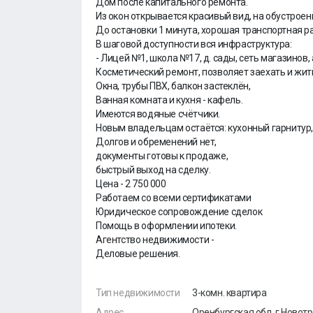
Дом после капитального ремонта.
Из окон открывается красивый вид, на обустроен
До остановки 1 минута, хорошая транспортная р
В шаговой доступности вся инфраструктура:
- Лицей №1, школа №17, д. сады, сеть магазинов, 
Косметический ремонт, позволяет заехать и жит
Окна, трубы ПВХ, балкон застеклён,
Ванная комната и кухня - кафель.
Имеются водяные счëтчики.
Новым владельцам остаëтся: кухонный гарнитур
Долгов и обременений нет,
документы готовы к продаже,
быстрый выход на сделку.
Цена - 2 750 000
Работаем со всеми сертификатами
Юридическое сопровождение сделок
Помощь в оформлении ипотеки.
Агентство недвижимости -
Деловые решения.
Тип недвижимости
3-комн. квартира
Адрес
Оренбургская обл, г Новотр