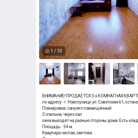
1
/
10
ВНИМАНИЕ! ПРОДАËТСЯ 3-х КОМНАТНАЯ КВАРТИ
по адресу - г. Новотроицк ул. Советская 61, оста
Планировка: санузел совмещëнный
2 спальни, через зал
окна выходят на разные стороны дома. Есть клад
Площадь - 54 м.
Квартира чистая, светлая.