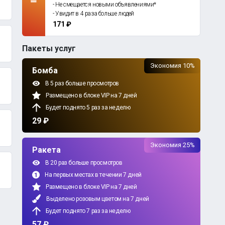
- Не смещается новыми объявлениями*
- Увидит в 4 раза больше людей
171 ₽
Пакеты услуг
Экономия 10%
Бомба
В 5 раз больше просмотров
Размещено в блоке VIP на 7 дней
Будет поднято 5 раз за неделю
29 ₽
Экономия 25%
Ракета
В 20 раз больше просмотров
На первых местах в течении 7 дней
Размещено в блоке VIP на 7 дней
Выделено розовым цветом на 7 дней
Будет поднято 7 раз за неделю
57 ₽