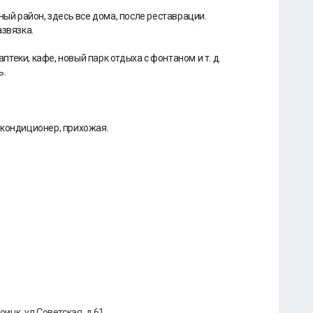
ный район, здесь все дома, после реставрации.
азвязка.
аптеки, кафе, новый парк отдыха с фонтаном и т. д.
ь.
,кондиционер, прихожая.
оицк, ул Советская, д 61