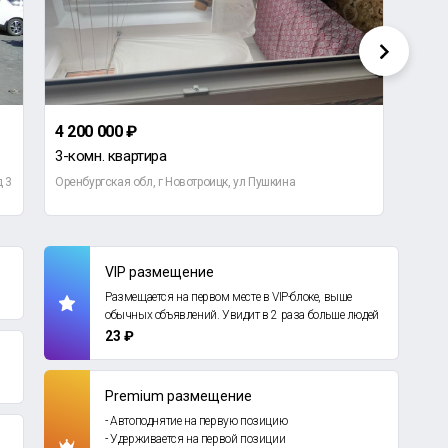
4 200 000 ₽
1 87
3-комн. квартира
2-ко
д 3
Оренбургская обл, г Новотроицк, ул Пушкина
Оренб
VIP размещение
Размещается на первом месте в VIP-блоке, выше
обычных объявлений. Увидит в 2 раза больше людей
23 ₽
Premium размещение
- Автоподнятие на первую позицию
- Удерживается на первой позиции