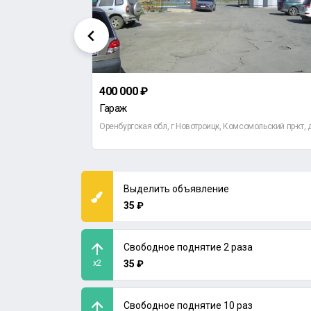
400 000 ₽
Гараж
емных, д 10
Оренбургская обл, г Новотроицк, Комсомольский пр-кт, 
Выделить объявление
35 ₽
Свободное поднятие 2 раза
x2
35 ₽
Свободное поднятие 10 раз