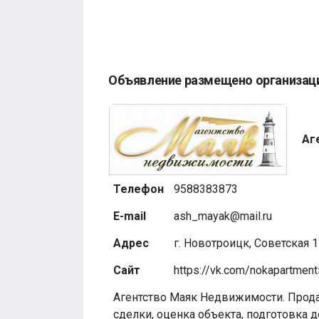
Объявление размещено организац
Аг
Телефон
9588383873
E-mail
ash_mayak@mail.ru
Адрес
г. Новотроицк, Советская 1
Сайт
https://vk.com/nokapartmen
Агентство Маяк Недвижимости. Прод
сделки, оценка объекта, подготовка 