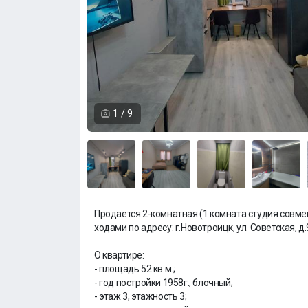
1
/
9
Продается 2-комнатная (1 комната студия совме
ходами по адресу: г.Новотроицк, ул. Советская, д.
О квартире:
- площадь 52 кв.м.;
- год постройки 1958г., блочный;
- этаж 3, этажность 3;