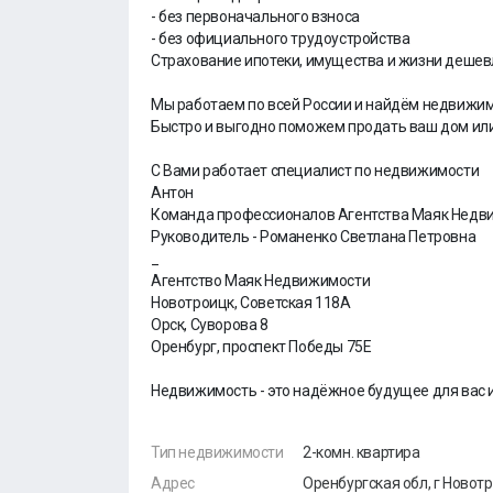
- без первоначального взноса
- без официального трудоустройства
Страхование ипотеки, имущества и жизни дешевл
Мы работаем по всей России и найдём недвижим
Быстро и выгодно поможем продать ваш дом или
С Вами работает специалист по недвижимости
Антон
Команда профессионалов Агентства Маяк Недв
Руководитель - Романенко Светлана Петровна
_
Агентство Маяк Недвижимости
Новотроицк, Советская 118А
Орск, Суворова 8
Оренбург, проспект Победы 75Е
Недвижимость - это надёжное будущее для вас и
Тип недвижимости
2-комн. квартира
Адрес
Оренбургская обл, г Новотр