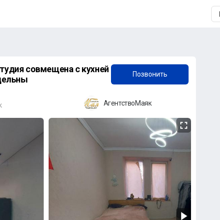
+7 (958) 838-38-73
студия совмещена с кухней
Позвонить
здельны
АгентствоМаяк
к