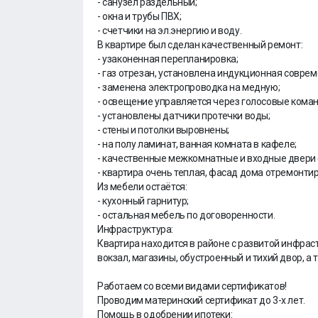
- санузел раздельный;
- окна и трубы ПВХ;
- счетчики на эл.энергию и воду.
В квартире был сделан качественный ремонт:
- узаконенная перепланировка;
- газ отрезан, установлена индукционная совре
- заменена электропроводка на медную;
- освещение управляется через голосовые кома
- установлены датчики протечки воды;
- стены и потолки выровнены;
- на полу ламинат, ванная комната в кафеле;
- качественные межкомнатные и входные двери 
- квартира очень теплая, фасад дома отремонтир
Из мебели остаётся:
- кухонный гарнитур;
- остальная мебель по договоренности.
Инфраструктура:
Квартира находится в районе с развитой инфрас
вокзал, магазины, обустроенный и тихий двор, а
Работаем со всеми видами сертификатов!
Проводим материнский сертификат до 3-х лет.
Помощь в одобрении ипотеки: