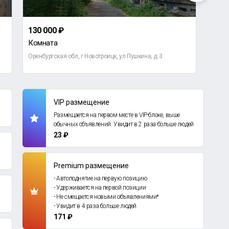
130 000 ₽
2 70
Комната
3-ко
Оренбургская обл, г Новотроицк, ул Пушкина, д 3
Оренб
VIP размещение
Размещается на первом месте в VIP-блоке, выше
обычных объявлений. Увидит в 2 раза больше людей
23 ₽
Premium размещение
- Автоподнятие на первую позицию
- Удерживается на первой позиции
- Не смещается новыми объявлениями*
- Увидит в 4 раза больше людей
171 ₽