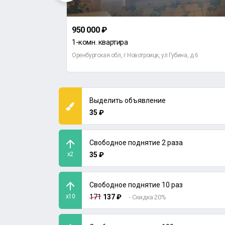
950 000 ₽
1-комн. квартира
еная, д 20
Оренбургская обл, г Новотроицк, ул Губина, д 6
Выделить объявление
35 ₽
Свободное поднятие 2 раза
x2
35 ₽
Свободное поднятие 10 раз
x10
171
137 ₽
- Скидка 20%