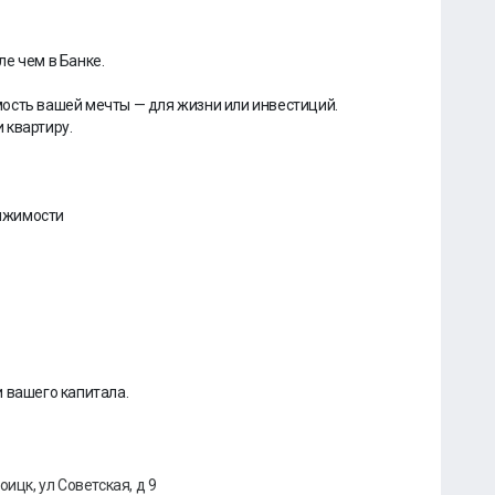
е чем в Банке.
ость вашей мечты — для жизни или инвестиций.
 квартиру.
ижимости
 вашего капитала.
оицк, ул Советская, д 9