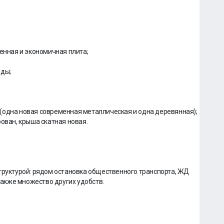
менная и экономичная плита;
нды;
(одна новая современная металлическая и одна деревянная);
ован, крыша скатная новая.
труктурой: рядом остановка общественного транспорта, ЖД
 также множество других удобств.