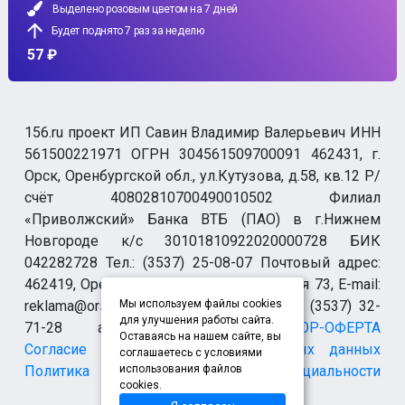
Выделено розовым цветом на 7 дней
Будет поднято 7 раз за неделю
57 ₽
156.ru проект ИП Савин Владимир Валерьевич ИНН
561500221971 ОГРН 304561509700091 462431, г.
Орск, Оренбургской обл., ул.Кутузова, д.58, кв.12 Р/
счёт 40802810700490010502 Филиал
«Приволжский» Банка ВТБ (ПАО) в г.Нижнем
Новгороде к/с 30101810922020000728 БИК
042282728 Тел.: (3537) 25-08-07 Почтовый адрес:
462419, Оренбургская обл., г. Орск-19 а/я 73, E-mail:
reklama@orsk.ru ТЕЛЕФОН МОДЕРАЦИИ (3537) 32-
Мы используем файлы cookies
для улучшения работы сайта.
71-28 allsupport@orsk.ru
ДОГОВОР-ОФЕРТА
Оставаясь на нашем сайте, вы
Согласие на обработку персональных данных
соглашаетесь с условиями
Политика конфиденциальности
использования файлов
cookies.