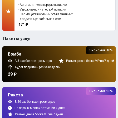
- Автоподнятие на первую позицию
- Удерживается на первой позиции
- Не смещается новыми объявлениями*
- Увидит в 4 раза больше людей
171 ₽
Пакеты услуг
Экономия 10%
Бомба
В 5 раз больше просмотров
Размещено в блоке VIP на 7 дней
Будет поднято 5 раз за неделю
29 ₽
Экономия 25%
Ракета
В 20 раз больше просмотров
На первых местах в течении 7 дней
Размещено в блоке VIP на 7 дней