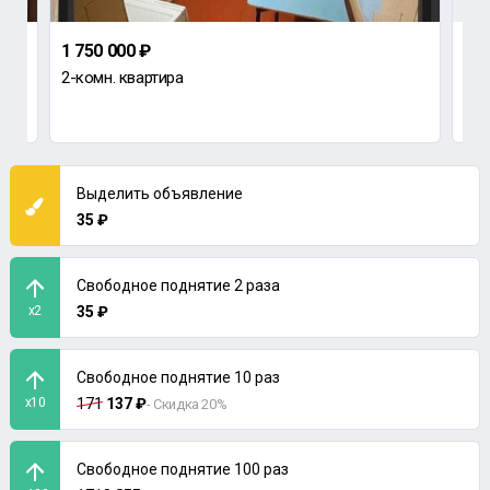
1 750 000 ₽
1 ₽
2-комн. квартира
Са
г. Н
Выделить объявление
35 ₽
Свободное поднятие 2 раза
x2
35 ₽
Свободное поднятие 10 раз
x10
171
137 ₽
- Скидка 20%
Свободное поднятие 100 раз