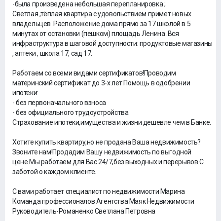
-была произведена небольшая перепланировка ;
Светлая ,тёплая квартира с удовольствием примет новых
владельцев .Расположение дома прямо за 17 школой в 5
минутах от остановки (пешком) площадь Ленина .Вся
инфраструктура в шаговой доступности: продуктовые магазины
, аптеки , школа 17, сад 17.
Работаем со всеми видами сертификатов!Проводим
материнский сертификат до 3-х лет.Помощь в одобрении
ипотеки:
- без первоначального взноса
- без официального трудоустройства
Страхование ипотеки,имущества и жизни дешевле чем в Банке.
Хотите купить квартиру,но не продана Ваша недвижимость?
Звоните нам!Продадим Вашу недвижимость по выгодной
цене.Мы работаем для Вас 24/7,без выходных и перерывов.С
заботой о каждом клиенте.
С вами работает специалист по недвижимости Марина
Команда профессионалов Агентства Маяк Недвижимости
Руководитель-Романенко Светлана Петровна