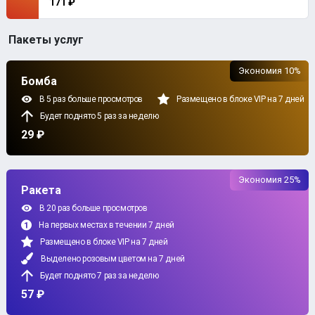
171 ₽
Пакеты услуг
Экономия 10%
Бомба
В 5 раз больше просмотров
Размещено в блоке VIP на 7 дней
Будет поднято 5 раз за неделю
29 ₽
Экономия 25%
Ракета
В 20 раз больше просмотров
На первых местах в течении 7 дней
Размещено в блоке VIP на 7 дней
Выделено розовым цветом на 7 дней
Будет поднято 7 раз за неделю
57 ₽