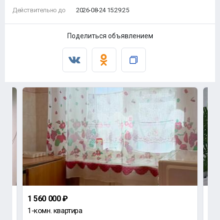
Действительно до
2026-08-24 15:29:25
Поделиться объявлением
1 560 000 ₽
2 4
1-комн. квартира
2-к