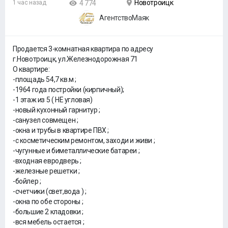
Новотроицк
1 час назад
4 774
АгентствоМаяк
Продается 3-комнатная квартира по адресу
г.Новотроицк, ул.Железнодорожная 71
О квартире:
-площадь 54,7 кв.м ;
-1964 года постройки (кирпичный);
-1 этаж из 5 ( НЕ угловая)
-новый кухонный гарнитур ;
-санузел совмещен ;
-окна и трубы в квартире ПВХ ;
-с косметическим ремонтом, заходи и живи ;
-чугунные и биметаллические батареи ;
-входная евродверь ;
-железные решетки ;
-бойлер ;
-счетчики (свет,вода ) ;
-окна по обе стороны ;
-большие 2 кладовки ;
-вся мебель остается ;