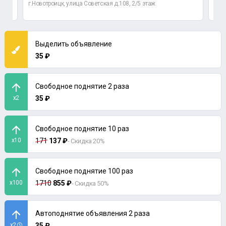
г.Новотроицк, улица Советская д.108, 2/5 этаж
Орен
Выделить объявление
35 ₽
Свободное поднятие 2 раза
x2
35 ₽
Свободное поднятие 10 раз
x10
171
137 ₽
- Скидка 20%
Свободное поднятие 100 раз
x100
1710
855 ₽
- Скидка 50%
Автоподнятие объявления 2 раза
x2
35 ₽