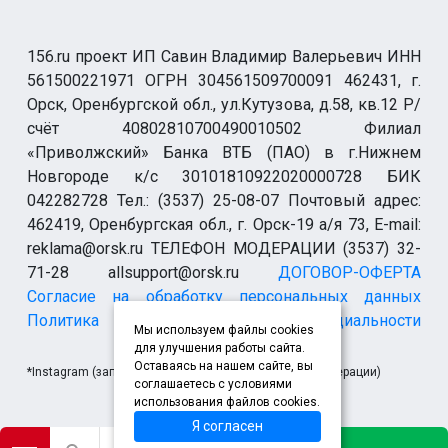
156.ru проект ИП Савин Владимир Валерьевич ИНН
561500221971 ОГРН 304561509700091 462431, г.
Орск, Оренбургской обл., ул.Кутузова, д.58, кв.12 Р/
счёт 40802810700490010502 Филиал
«Приволжский» Банка ВТБ (ПАО) в г.Нижнем
Новгороде к/с 30101810922020000728 БИК
042282728 Тел.: (3537) 25-08-07 Почтовый адрес:
462419, Оренбургская обл., г. Орск-19 а/я 73, E-mail:
reklama@orsk.ru ТЕЛЕФОН МОДЕРАЦИИ (3537) 32-
71-28 allsupport@orsk.ru
ДОГОВОР-ОФЕРТА
Согласие на обработку персональных данных
Политика конфиденциальности
Мы используем файлы cookies
для улучшения работы сайта.
Оставаясь на нашем сайте, вы
*Instagram (запрещен на территории Российской Федерации)
соглашаетесь с условиями
использования файлов cookies.
Я согласен