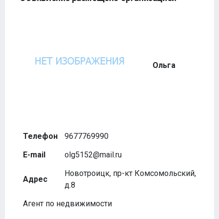
Ольга
Телефон
9677769990
E-mail
olg5152@mail.ru
Новотроицк, пр-кт Комсомольский,
Адрес
д.8
Агент по недвижимости