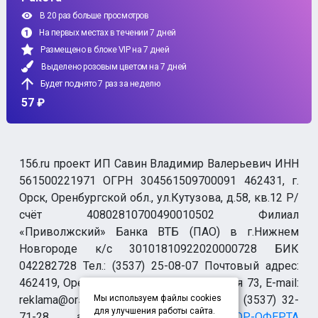
В 20 раз больше просмотров
На первых местах в течении 7 дней
Размещено в блоке VIP на 7 дней
Выделено розовым цветом на 7 дней
Будет поднято 7 раз за неделю
57 ₽
156.ru проект ИП Савин Владимир Валерьевич ИНН
561500221971 ОГРН 304561509700091 462431, г.
Орск, Оренбургской обл., ул.Кутузова, д.58, кв.12 Р/
счёт 40802810700490010502 Филиал
«Приволжский» Банка ВТБ (ПАО) в г.Нижнем
Новгороде к/с 30101810922020000728 БИК
042282728 Тел.: (3537) 25-08-07 Почтовый адрес:
462419, Оренбургская обл., г. Орск-19 а/я 73, E-mail:
reklama@orsk.ru ТЕЛЕФОН МОДЕРАЦИИ (3537) 32-
Мы используем файлы cookies
для улучшения работы сайта.
71-28 allsupport@orsk.ru
ДОГОВОР-ОФЕРТА