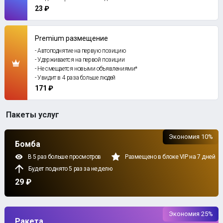
23 ₽
Premium размещение
- Автоподнятие на первую позицию
- Удерживается на первой позиции
- Не смещается новыми объявлениями*
- Увидит в 4 раза больше людей
171 ₽
Пакеты услуг
Экономия 10%
Бомба
В 5 раз больше просмотров
Размещено в блоке VIP на 7 дней
Будет поднято 5 раз за неделю
29 ₽
Экономия 25%
Ракета