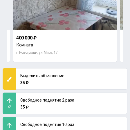
400 000 ₽
2 6
Комната
2-к
г. Новотроицк, ул. Мира, 17
Орен
Выделить объявление
35 ₽
Свободное поднятие 2 раза
x2
35 ₽
Свободное поднятие 10 раз