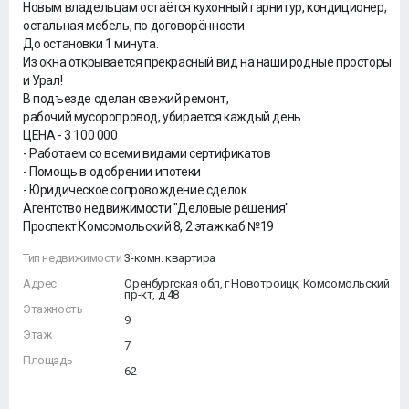
Новым владельцам остаётся кухонный гарнитур, кондиционер,
остальная мебель, по договорённости.
До остановки 1 минута.
Из окна открывается прекрасный вид на наши родные просторы
и Урал!
В подъезде сделан свежий ремонт,
рабочий мусоропровод, убирается каждый день.
ЦЕНА - 3 100 000
- Работаем со всеми видами сертификатов
- Помощь в одобрении ипотеки
- Юридическое сопровождение сделок.
Агентство недвижимости "Деловые решения"
Проспект Комсомольский 8, 2 этаж каб №19
Тип недвижимости
3-комн. квартира
Адрес
Оренбургская обл, г Новотроицк, Комсомольский
пр-кт, д 48
Этажность
9
Этаж
7
Площадь
62