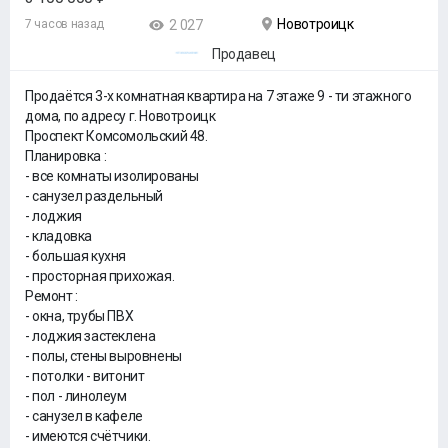
Новотроицк
7 часов назад
2 027
Продавец
Продаётся 3-х комнатная квартира на 7 этаже 9 - ти этажного
дома, по адресу г. Новотроицк
Проспект Комсомольский 48.
Планировка :
- все комнаты изолированы
- санузел раздельный
- лоджия
- кладовка
- большая кухня
- просторная прихожая.
Ремонт :
- окна, трубы ПВХ
- лоджия застеклена
- полы, стены выровнены
- потолки - витонит
- пол - линолеум
- санузел в кафеле
- имеются счётчики.