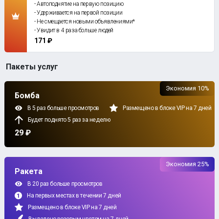
- Автоподнятие на первую позицию
- Удерживается на первой позиции
- Не смещается новыми объявлениями*
- Увидит в 4 раза больше людей
171 ₽
Пакеты услуг
Экономия 10%
Бомба
В 5 раз больше просмотров
Размещено в блоке VIP на 7 дней
Будет поднято 5 раз за неделю
29 ₽
Экономия 25%
Ракета
В 20 раз больше просмотров
На первых местах в течении 7 дней
Размещено в блоке VIP на 7 дней