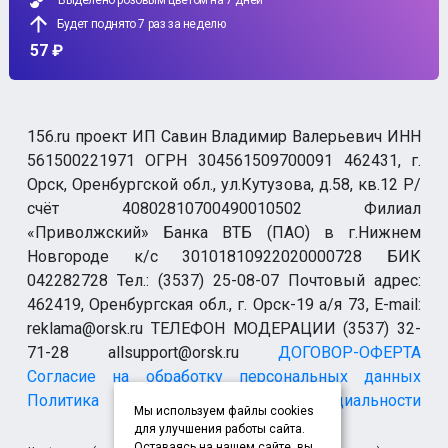
Выделено розовым цветом на 7 дней
Будет поднято 7 раз за неделю
57 ₽
156.ru проект ИП Савин Владимир Валерьевич ИНН
561500221971 ОГРН 304561509700091 462431, г.
Орск, Оренбургской обл., ул.Кутузова, д.58, кв.12 Р/
счёт 40802810700490010502 Филиал
«Приволжский» Банка ВТБ (ПАО) в г.Нижнем
Новгороде к/с 30101810922020000728 БИК
042282728 Тел.: (3537) 25-08-07 Почтовый адрес:
462419, Оренбургская обл., г. Орск-19 а/я 73, E-mail:
reklama@orsk.ru ТЕЛЕФОН МОДЕРАЦИИ (3537) 32-
71-28 allsupport@orsk.ru
ДОГОВОР-ОФЕРТА
Согласие на обработку персональных данных
Политика конфиденциальности
Мы используем файлы cookies
для улучшения работы сайта.
Оставаясь на нашем сайте, вы