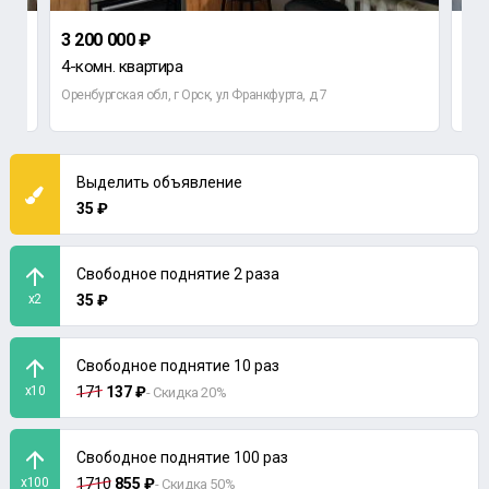
3 200 000 ₽
2 5
4-комн. квартира
4-к
 71
Оренбургская обл, г Орск, ул Франкфурта, д 7
Орен
Выделить объявление
35 ₽
Свободное поднятие 2 раза
x2
35 ₽
Свободное поднятие 10 раз
x10
171
137 ₽
- Скидка 20%
Свободное поднятие 100 раз
x100
1710
855 ₽
- Скидка 50%