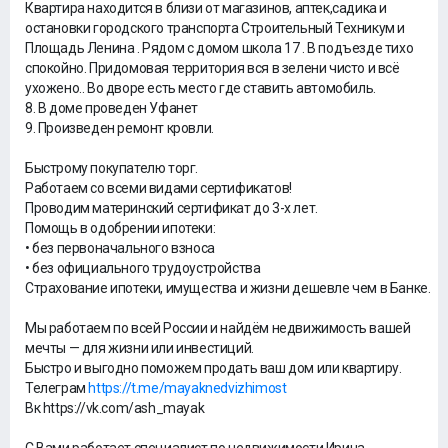
Квартира находится в близи от магазинов, аптек,садика и
остановки городского транспорта Строительный Техникум и
Площадь Ленина . Рядом с домом школа 17 . В подъезде тихо
спокойно. Придомовая территория вся в зелени чисто и всё
ухожено.. Во дворе есть место где ставить автомобиль.
8. В доме проведен Уфанет
9. Произведен ремонт кровли.
Быстрому покупателю торг.
Работаем со всеми видами сертификатов!
Проводим материнский сертификат до 3-х лет.
Помощь в одобрении ипотеки:
• без первоначального взноса
• без официального трудоустройства
Страхование ипотеки, имущества и жизни дешевле чем в Банке.
Мы работаем по всей России и найдём недвижимость вашей
мечты — для жизни или инвестиций.
Быстро и выгодно поможем продать ваш дом или квартиру.
Телеграм
https://t.me/mayaknedvizhimost
Вк https://vk.com/ash_mayak