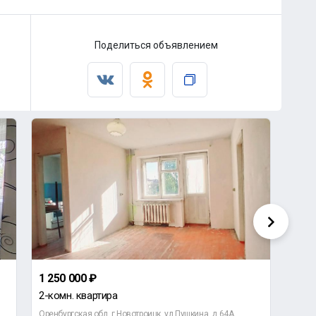
Поделиться объявлением
1 250 000 ₽
9 00
2-комн. квартира
2-ко
Оренбургская обл, г Новотроицк, ул Пушкина, д 64А
Оренб