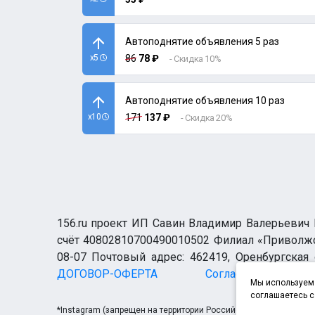
Автоподнятие объявления 5 раз
x5
86
78 ₽
- Скидка 10%
Автоподнятие объявления 10 раз
x10
171
137 ₽
- Скидка 20%
156.ru проект ИП Савин Владимир Валерьевич И
счёт 40802810700490010502 Филиал «Приволжск
08-07 Почтовый адрес: 462419, Оренбургская о
ДОГОВОР-ОФЕРТА
Согласие н
Мы используем 
соглашаетесь с
*Instagram (запрещен на территории Российской Федерации)