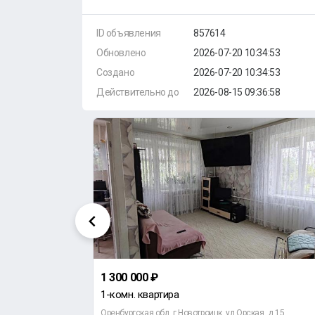
ID объявления
857614
Обновлено
2026-07-20 10:34:53
Создано
2026-07-20 10:34:53
Действительно до
2026-08-15 09:36:58
1 300 000 ₽
1-комн. квартира
оносова, д 46
Оренбургская обл, г Новотроицк, ул Орская, д 15