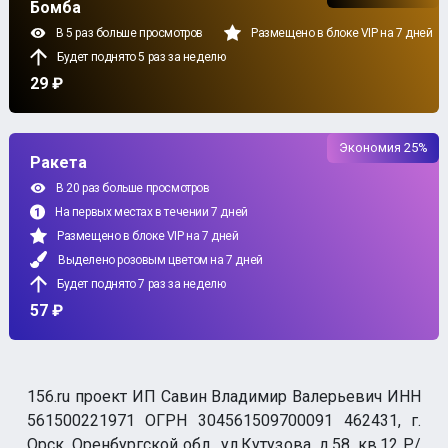
Бомба
В 5 раз больше просмотров
Размещено в блоке VIP на 7 дней
Будет поднято 5 раз за неделю
29 ₽
Экономия 25%
Ракета
В 20 раз больше просмотров
На первых местах в течении 7 дней
Размещено в блоке VIP на 7 дней
Выделено розовым цветом на 7 дней
Будет поднято 7 раз за неделю
57 ₽
156.ru проект ИП Савин Владимир Валерьевич ИНН
561500221971 ОГРН 304561509700091 462431, г.
Орск, Оренбургской обл., ул.Кутузова, д.58, кв.12 Р/