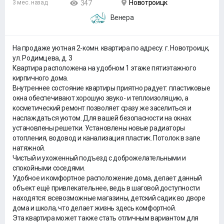
Новотроицк
3 мес. назад
347
Венера
На продаже уютная 2-комн. квартира по адресу: г. Новотроицк,
ул. Родимцева, д. 3
Квартира расположена на удобном 1 этаже пятиэтажного
кирпичного дома.
Внутреннее состояние квартиры приятно радует: пластиковые
окна обеспечивают хорошую звуко- и теплоизоляцию, а
косметический ремонт позволяет сразу же заселиться и
наслаждаться уютом. Для вашей безопасности на окнах
установлены решетки. Установлены новые радиаторы
отопления, водовод и канализация пластик. Потолок в зале
натяжной.
Чистый и ухоженный подъезд с доброжелательными и
спокойными соседями.
Удобное и комфортное расположение дома, делает данный
объект ещё привлекательнее, ведь в шаговой доступности
находятся: всевозможные магазины, детский садик во дворе
дома и школа, что делает жизнь здесь комфортной.
Эта квартира может также стать отличным вариантом для