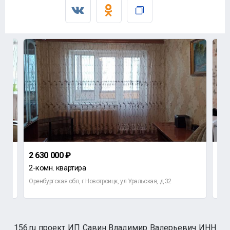
2 630 000 ₽
1 7
2-комн. квартира
1-к
Оренбургская обл, г Новотроицк, ул Уральская, д 32
Орен
156.ru проект ИП Савин Владимир Валерьевич ИНН