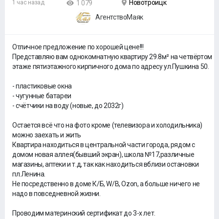
Новотроицк
1 час назад
1 079
АгентствоМаяк
Отличное предложение по хорошей цене!!!
Представляю вам однокомнатную квартиру 29.8м² на четвёртом
этаже пятиэтажного кирпичного дома по адресу ул.Пушкина 50.
- пластиковые окна
- чугунные батареи
- счётчики на воду (новые, до 2032г)
Остается всё что на фото кроме (телевизора и холодильника)
можно заехать и жить
Квартира находиться в центральной части города, рядом с
домом новая аллея(бывший экран), школа №17,различные
магазины, аптеки и т.д, так как находиться вблизи остановки
пл.Ленина.
Не посредственно в доме К/Б, W/B, Ozon, а больше ничего не
надо в повседневной жизни.
Проводим материнский сертификат до 3-х лет.