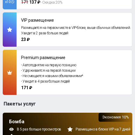
x10
171
137 ₽
- Скидка 20%
VIP размещение
Размещается на первом месте в VIP-блоке, выше обычных объявлений.
Увидит в 2 раза больше людей
23 ₽
Premium размещение
- Автоподнятие на первую позицию
- Удерживается на первой позиции
- Не смещается новыми объявлениями*
- Увидит в 4 раза больше людей
171 ₽
Пакеты услуг
Экономия 10%
Бомба
В 5 раз больше просмотров
Размещено в блоке VIP на 7 дней