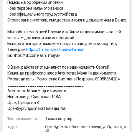
Помощь в одобрении ипотеки:
• без первоначального взноса
• без официального трудоустройства
Страхование ипотеки, имущества и жизни дешевле чем в Банке.
Мы работаем по всей России и найдём недвижимость вашей
мечты — для жизни или инвестиций.
Быстро и выгодно поможем продать ваш дом или квартиру.
Телеграм
https://t.me/mayaknedvizhimost
Вк https://vk.com/ash_mayak
С Вами работает специалист по недвижимости Сергей
Команда профессионалов Агентства Маяк Недвижимости
Руководитель - Романенко Светлана Петровна 89058854204
__________________________________
Агентство Маяк Недвижимости
Новотроицк, Советская 118А
Орск, Суворова 8
Оренбург, проспект Победы 75Е
Тип недвижимости
1-комн. квартира
Адрес
Оренбургская обл, г Новотроицк, ул Пушкина, д
50