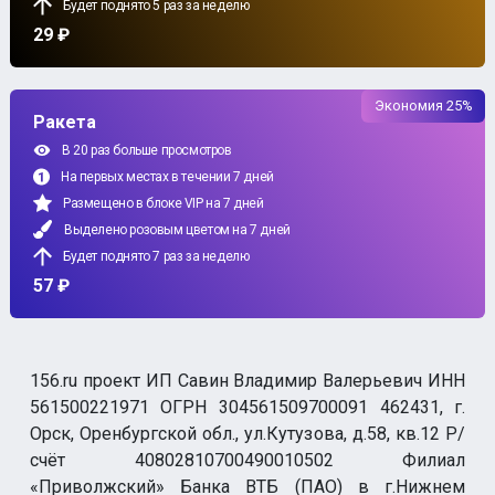
Будет поднято 5 раз за неделю
29 ₽
Экономия 25%
Ракета
В 20 раз больше просмотров
На первых местах в течении 7 дней
Размещено в блоке VIP на 7 дней
Выделено розовым цветом на 7 дней
Будет поднято 7 раз за неделю
57 ₽
156.ru проект ИП Савин Владимир Валерьевич ИНН
561500221971 ОГРН 304561509700091 462431, г.
Орск, Оренбургской обл., ул.Кутузова, д.58, кв.12 Р/
счёт 40802810700490010502 Филиал
«Приволжский» Банка ВТБ (ПАО) в г.Нижнем