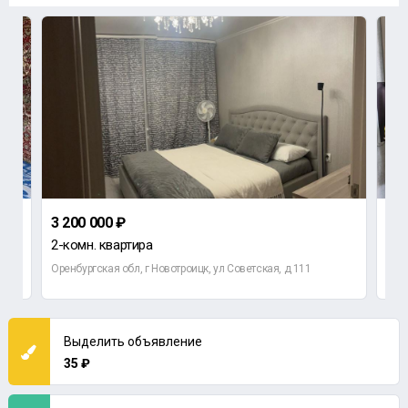
3 200 000 ₽
4 5
2-комн. квартира
3-к
Оренбургская обл, г Новотроицк, ул Советская, д 111
Орен
Выделить объявление
35 ₽