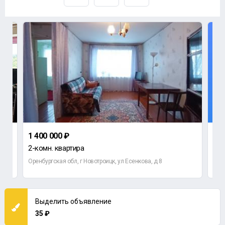
1 400 000 ₽
до
2-комн. квартира
Оренбургская обл, г Новотроицк, ул Есенкова, д 8
Выделить объявление
35 ₽