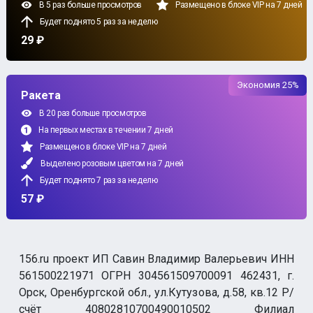
В 5 раз больше просмотров
Размещено в блоке VIP на 7 дней
Будет поднято 5 раз за неделю
29 ₽
Экономия 25%
Ракета
В 20 раз больше просмотров
На первых местах в течении 7 дней
Размещено в блоке VIP на 7 дней
Выделено розовым цветом на 7 дней
Будет поднято 7 раз за неделю
57 ₽
156.ru проект ИП Савин Владимир Валерьевич ИНН
561500221971 ОГРН 304561509700091 462431, г.
Орск, Оренбургской обл., ул.Кутузова, д.58, кв.12 Р/
счёт 40802810700490010502 Филиал