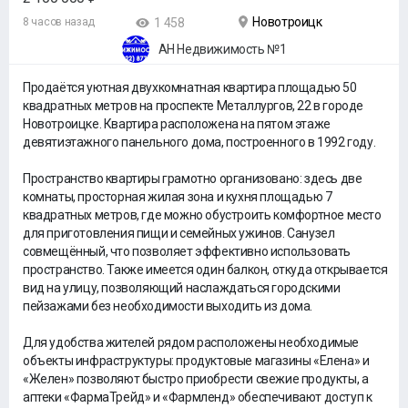
Новотроицк
8 часов назад
1 458
АН Недвижимость №1
Продаётся уютная двухкомнатная квартира площадью 50
квадратных метров на проспекте Металлургов, 22 в городе
Новотроицке. Квартира расположена на пятом этаже
девятиэтажного панельного дома, построенного в 1992 году.
Пространство квартиры грамотно организовано: здесь две
комнаты, просторная жилая зона и кухня площадью 7
квадратных метров, где можно обустроить комфортное место
для приготовления пищи и семейных ужинов. Санузел
совмещённый, что позволяет эффективно использовать
пространство. Также имеется один балкон, откуда открывается
вид на улицу, позволяющий наслаждаться городскими
пейзажами без необходимости выходить из дома.
Для удобства жителей рядом расположены необходимые
объекты инфраструктуры: продуктовые магазины «Елена» и
«Желен» позволяют быстро приобрести свежие продукты, а
аптеки «ФармаТрейд» и «Фармленд» обеспечивают доступ к