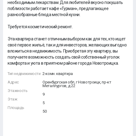
необходимым лекарствам. Для любителей вкусно покушать
поблизости работает кафе «Гурман», предлагающее
разнообразные блюда местной кухни.
Требуется косметический ремонт.
Эта квартира станет отличным выбором как для тех, кто ищет
своё первое жильё, так и для инвесторов, желающих выгодно
вложиться в недвижимость. Приобретая эту квартиру, вы
получаете возможность создать свой собственный уголок
комфорта и уюта в приятном районе города Новотроицка.
Тип недвижимости
2-комн. квартира
Адрес
Оренбургская обл, г Новотроицк, пр-кт
Металлургов, д 22
Этажность
9
Этаж
5
Площадь
50