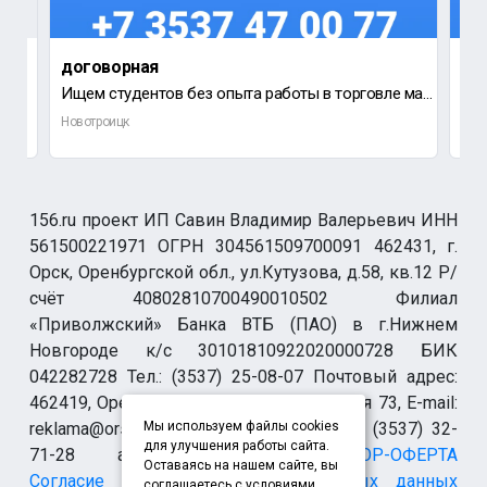
договорная
до
Ищем студентов без опыта работы в торговле магазин Красное Белое по ул.
Новотроицк
Нов
156.ru проект ИП Савин Владимир Валерьевич ИНН
561500221971 ОГРН 304561509700091 462431, г.
Орск, Оренбургской обл., ул.Кутузова, д.58, кв.12 Р/
счёт 40802810700490010502 Филиал
«Приволжский» Банка ВТБ (ПАО) в г.Нижнем
Новгороде к/с 30101810922020000728 БИК
042282728 Тел.: (3537) 25-08-07 Почтовый адрес:
462419, Оренбургская обл., г. Орск-19 а/я 73, E-mail:
reklama@orsk.ru ТЕЛЕФОН МОДЕРАЦИИ (3537) 32-
Мы используем файлы cookies
для улучшения работы сайта.
71-28 allsupport@orsk.ru
ДОГОВОР-ОФЕРТА
Оставаясь на нашем сайте, вы
Согласие на обработку персональных данных
соглашаетесь с условиями