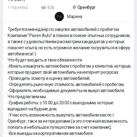
Оренбург
1 год назад
836
Марина
Требуется менеджер по закупке автомобилей с пробегом.
Компания "Pioren Auto" в поиске в поиске опытных сотрудников,
а также с удовольствием рассмотрим кандидатов у которых
пока нет опыта, но есть огромное желание погрузиться в сферу
автобизнеса! :)
Что будет входить в твои обязанности:
-Искать и выкупать автомобили с пробегом у клиентов, которые,
которые продают свой автомобиль на интернет ресурсах .
-Проводить осмотр и оценку автомобилей;
-Определять рыночную стоимость автомобилей с пробегом;
-Оформлять необходимые документы на выкуп автомобиля.
Что предлагаем мы:
-График работы: с 10.00 до 20.00 с выходными, которые
выпадают на будние дни;
-У нас есть возможность выкупать автомобили как по г.
Оренбург, так и за ее пределами (а это отличная возможность
поехать в небольшое путешествие за счет компании);
-Все выезды на корпоративном автомобиле.